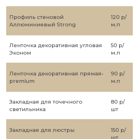
Профиль стеновой
120 р/
Аллюминиевый Strong
м.п
Ленточка декоративная угловая
50 р/
Эконом
м.п
Ленточка декоративная прямая-
90 р/
premium
м.п
Закладная для точечного
80 р/
светильника
шт
Закладная для люстры
150 р/
шт