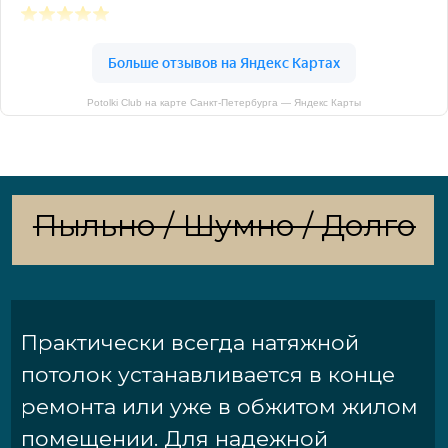
Potolki Club на карте Санкт‑Петербурга — Яндекс Карты