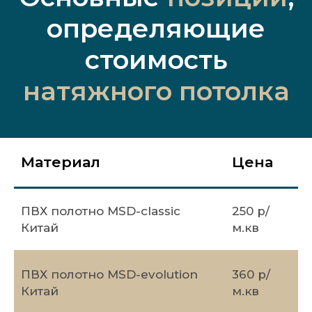
определяющие
стоимость
натяжного потолка
Материал
Цена
ПВХ полотно MSD-classic
250 р/
Китай
м.кв
ПВХ полотно MSD-evolution
360 р/
Китай
м.кв