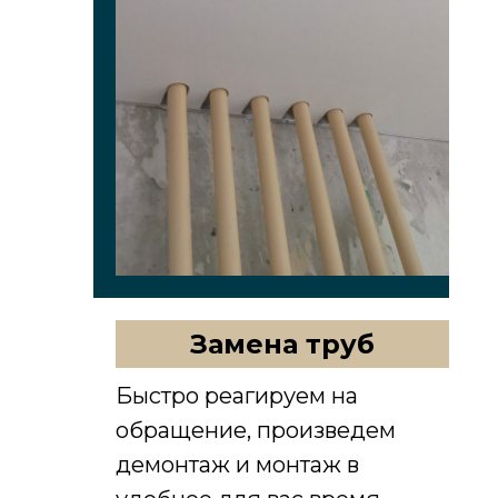
Для нас очень важно не только
качественная установка потолка, но
и сохранность ваших вещей и
сохранность помещения. Поэтому
все наши мастера имеют в своем
арсенале профессиональные
инструменты: перфоратор с
пылесосом и газовый пистолет,
которые обеспечивают беспылевой
монтаж. После нас останется только
потолок!
Замена труб
Быстро реагируем на
обращение, произведем
демонтаж и монтаж в