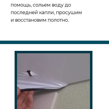
помощь, сольем воду до
последней капли, просушим
и восстановим полотно.
Пыльно / Шумно / Долго
Практически всегда натяжной
потолок устанавливается в конце
ремонта или уже в обжитом жилом
помещении. Для надежной
установки натяжного потолка в
стенах очень часто сверлятся
отверстия /каждые 15см/ . Если
производить эти работы обычным
перфоратором, то образуется очень