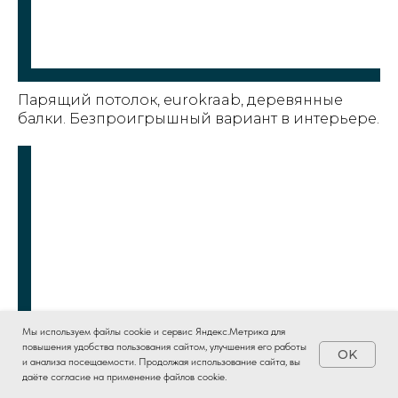
Парящий потолок, eurokraab, деревянные
балки. Безпроигрышный вариант в интерьере.
Мы используем файлы cookie и сервис Яндекс.Метрика для
повышения удобства пользования сайтом, улучшения его работы
OK
и анализа посещаемости. Продолжая использование сайта, вы
Расчет проекта
даёте согласие на применение файлов cookie.
Трёшка. Световые линии. Парящий потолок.