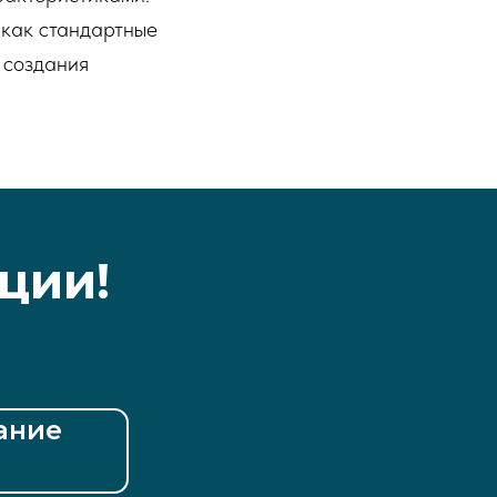
 как стандартные
 создания
ции!
ание