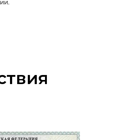
ии.
ствия