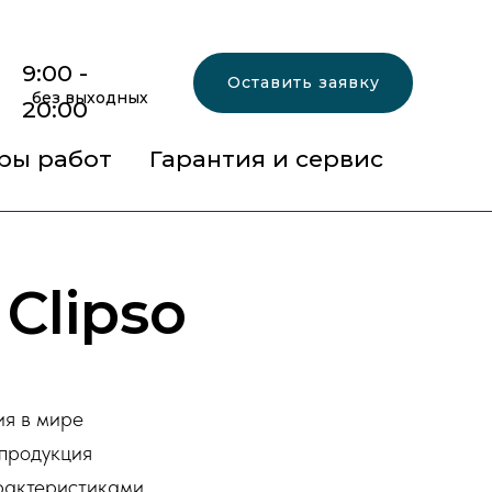
9:00 -
Оставить заявку
без выходных
20:00
ры работ
Гарантия и сервис
Clipso
ия в мире
 продукция
рактеристиками.