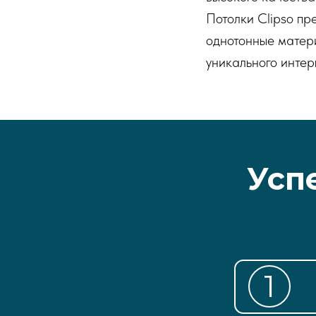
Потолки Clipso п
однотонные матери
уникального интер
Усп
1