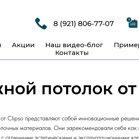
8 (921) 806-77-07
ы
Акции
Наш видео-блог
Приме
Контакты
ной потолок от 
 от Clipso представляют собой инновационные решен
елочных материалов. Они зарекомендовали себя как
 с отличными эстетическими и эксплуатационными ха