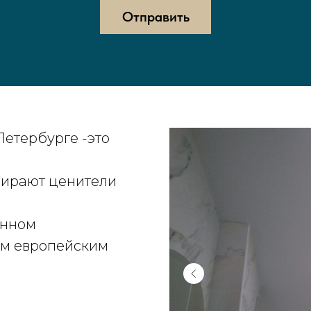
Отправить
Петербурге -это
бирают ценители
енном
ем европейским