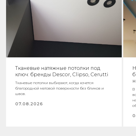
Тканевые натяжные потолки под
Н
ключ: бренды Descor, Clipso, Cerutti
б
н
Тканевые потолки выбирают, когда хочется
благородной матовой поверхности без бликов и
В
швов.
в
н
07.08.2026
о
0