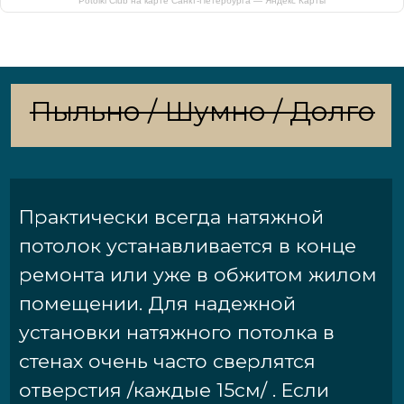
Potolki Club на карте Санкт‑Петербурга — Яндекс Карты