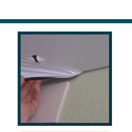
ремонта или уже в обжитом жилом
помещении. Для надежной
установки натяжного потолка в
стенах очень часто сверлятся
отверстия /каждые 15см/ . Если
производить эти работы обычным
перфоратором, то образуется очень
много пыли, которая попадет на
обои, мебель, пол и залетит во все
щели. Поэтому мы рекомендуем
обратить внимание какими
инструментами вам будут
устанавливать натяжной потолок и
выбирать мастеров со
специализированным
оборудованием, которое
минимизирует образование пыли.