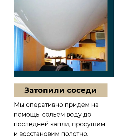
Затопили соседи
Пыльно / Шумно / Долго
Мы оперативно придем на
помощь, сольем воду до
последней капли, просушим
Практически всегда натяжной
и восстановим полотно.
потолок устанавливается в конце