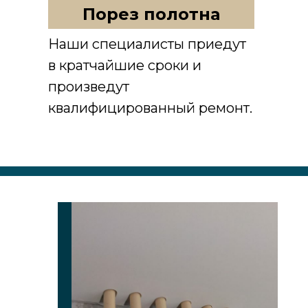
Порез полотна
Наши специалисты приедут
в кратчайшие сроки и
произведут
Чисто / Тихо / Быстро
квалифицированный ремонт.
Для нас очень важно не только
качественная установка потолка, но
и сохранность ваших вещей и
сохранность помещения. Поэтому
все наши мастера имеют в своем
арсенале профессиональные
инструменты: перфоратор с
пылесосом и газовый пистолет,
которые обеспечивают беспылевой