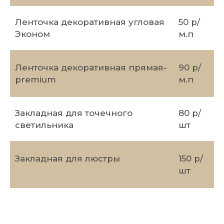
Ленточка декоративная угловая
50 р/
Эконом
м.п
Ленточка декоративная прямая-
90 р/
premium
м.п
Закладная для точечного
80 р/
светильника
шт
Закладная для люстры
150 р/
шт