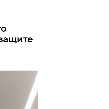
то
 защите