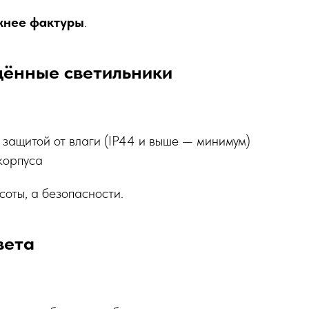
жнее фактуры
.
ённые светильники
 защитой от влаги (IP44 и выше — минимум)
корпуса
соты, а безопасности.
вета