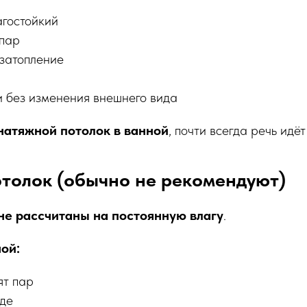
агостойкий
 пар
затопление
и без изменения внешнего вида
натяжной потолок в ванной
, почти всегда речь идё
отолок (обычно не рекомендуют)
не рассчитаны на постоянную влагу
.
ой:
ят пар
оде