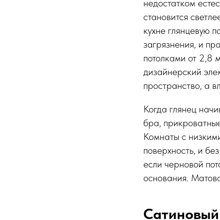
недостатком естес
становится светле
кухне глянцевую п
загрязнения, и пр
потолками от 2,8 
дизайнерский элем
пространство, а в
Когда глянец начи
бра, прикроватные
Комнаты с низкими
поверхность, и бе
если черновой пот
основания. Матово
Сатиновый 