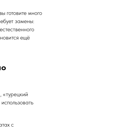
вы готовите много
ебует замены:
 естественного
ановится ещё
но
, «турецкий
 использовать
атах с