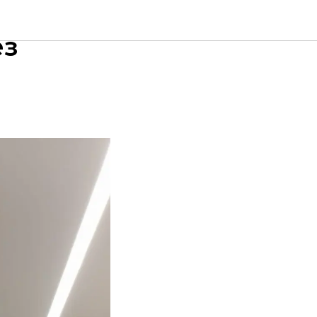
цевый
ез