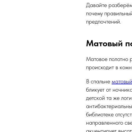
Давайте разберём 
почему правильный
предпочтений.
Матовый по
Матовое полотно р
происходит в комн
В спальне
матовый
бликует от ночник
детской та же лог
антибактериальных
библиотеке отсутс
направленного све
акцентирует высот