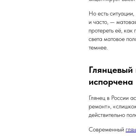
Но есть ситуации,
и часто, — матова
протереть её, как
света матовое пол
темнее.
Глянцевый 
испорчена
Глянец в России а
ремонт», «слишком
действительно пол
Современный
гля