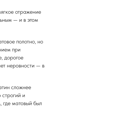
мягкое отражение
ьным — и в этом
атовое полотно, но
нием при
е, дорогое
ает неровности — в
атин сложнее
р строгий и
, где матовый был