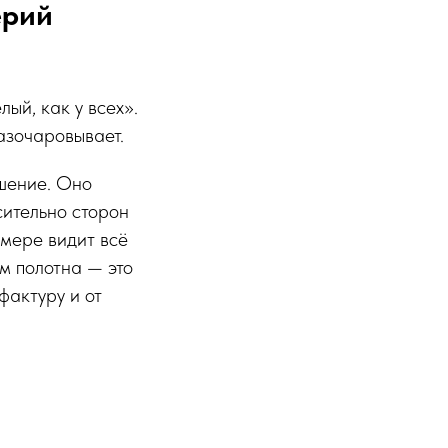
ерий
ый, как у всех».
азочаровывает.
ешение. Оно
сительно сторон
амере видит всё
м полотна — это
фактуру и от