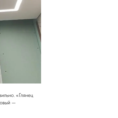
вильно. «Глянец
товый —