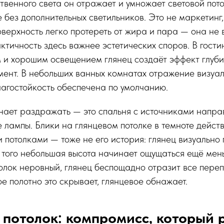
твенного света он отражает и умножает световой по
е без дополнительных светильников. Это не маркетинг,
оверхность легко протереть от жира и пара — она не 
актичность здесь важнее эстетических споров. В гост
м и хорошим освещением глянец создаёт эффект глуби
ент. В небольших ванных комнатах отражение визуал
лагостойкость обеспечена по умолчанию.
нает раздражать — это спальня с источниками направ
 лампы. Блики на глянцевом потолке в темноте дейст
 потолками — тоже не его история: глянец визуально
з того небольшая высота начинает ощущаться ещё мен
олок неровный, глянец беспощадно отразит все пере
е полотно это скрывает, глянцевое обнажает.
потолок: компромисс, который 