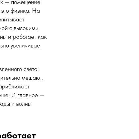
ток — помещение
 это физика. На
впитывает
иной с высокими
ны и работает как
ьно увеличивает
ленного света:
вительно мешают.
 приближает
ьше. И главное —
пады и волны
работает