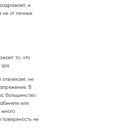
аздражает, и
 не от личных
жает то, что
 зря.
 отвлекает, не
напряжения. В
юс большинство
кабинете или
и много
я поверхность не