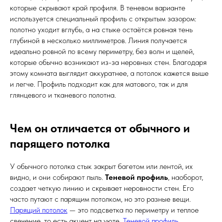
которые скрывают край профиля. В теневом варианте
используется специальный профиль с открытым зазором:
полотно уходит вглубь, а на стыке остаётся ровная тень
глубиной в несколько миллиметров. Линия получается
идеально ровной по всему периметру, без волн и щелей,
которые обычно возникают из-за неровных стен. Благодаря
этому комната выглядит аккуратнее, а потолок кажется выше
и легче. Профиль подходит как для матового, так и для
глянцевого и тканевого полотна.
Чем он отличается от обычного и
парящего потолка
У обычного потолка стык закрыт багетом или лентой, их
видно, и они собирают пыль.
Теневой профиль
, наоборот,
создает четкую линию и скрывает неровности стен. Его
часто путают с парящим потолком, но это разные вещи.
Парящий потолок
— это подсветка по периметру и теплое
свечение, то есть акцент на уюте.
Теневой профиль
,