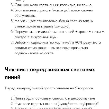
Слишком мало света: линии красивые, но темно.
Блок питания спрятали “навсегда”: потом сложно
обслуживать.
Не учли цвет стен/потолка: белый свет на тёплых
стенах может выглядеть “холодно”.
Переусложнили дизайн: много линий + треки + точки +
люстра = визуальный шум.
Выбрали подрядчика “по картинке”: а 90% результата
зависит от монтажа — вы это сами правильно
подчёркиваете на сайте.
Чек-лист перед заказом световых
линий
Перед замером/сметой просто ответьте на 5 вопросов:
Линии будут основным светом или декоративным?
Нужны ли отдельные зоны (кухня/гостиная/проход)?
Будет ли диммирование (регулировка яркости)?