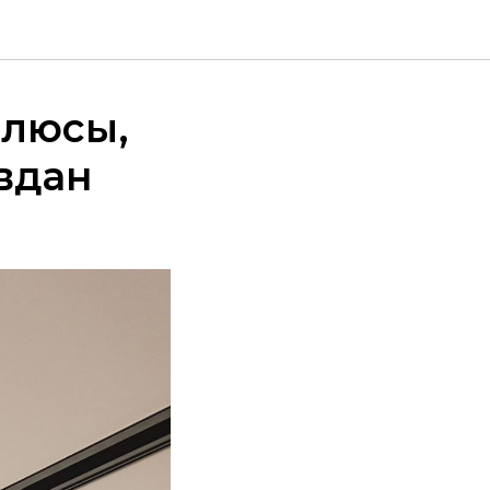
плюсы,
вдан