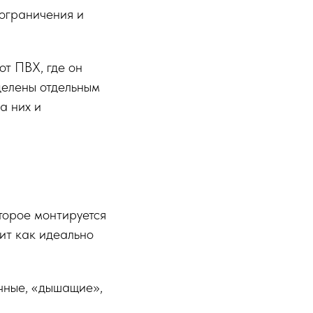
 ограничения и
от ПВХ, где он
ыделены отдельным
а них и
оторое монтируется
дит как идеально
ичные, «дышащие»,