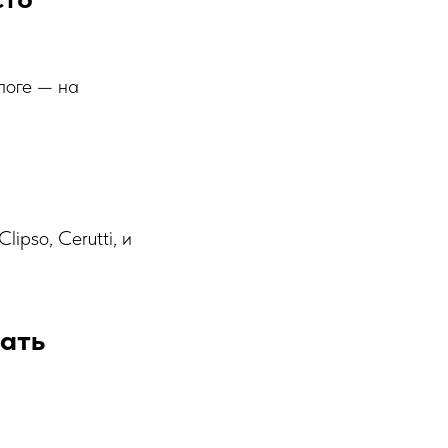
логе — на
ipso, Cerutti, и
ать