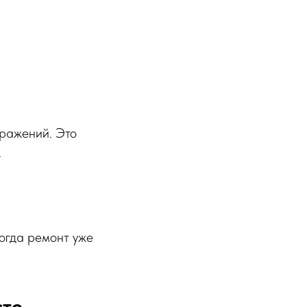
тражений. Это
.
когда ремонт уже
сто