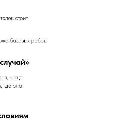
отолок стоит
оже базовых работ.
 случай»
зел, чаще
, где она
словиям