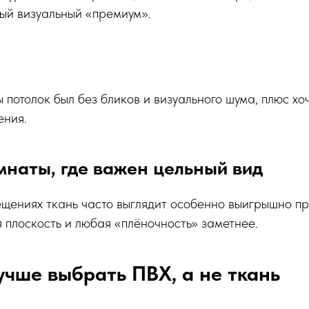
мый визуальный «премиум».
ы потолок был без бликов и визуального шума, плюс х
ения.
наты, где важен цельный вид
щениях ткань часто выглядит особенно выигрышно про
 плоскость и любая «плёночность» заметнее.
учше выбрать ПВХ, а не ткань