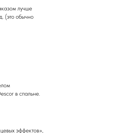
аказом лучше
. (это обычно
елом
escor в спальне.
нцевых эффектов»,