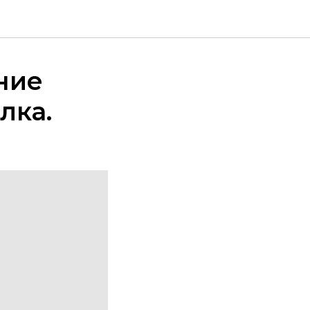
ние
лка.