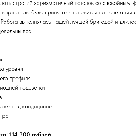
лать строгий харизматичный потолок со спокойным 
 вариантов, было принято остановится на сочетании 
 Работа выполнялась нашей лучшей бригадой и длилас
довольны все!
лка
да уровня
щего профиля
диодной подсветки
в
ырез под кондиционер
етра
а: 114 300 рублей.