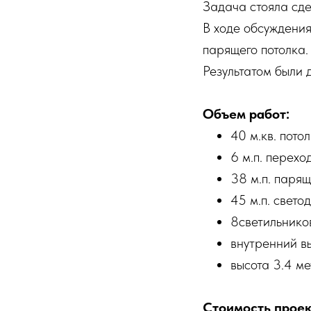
Задача стояла сде
В ходе обсуждения
парящего потолка.
Результатом были 
Объем работ:
40 м.кв. пото
6 м.п. перехо
38 м.п. паря
45 м.п. свето
8светильнико
внутренний в
высота 3.4 м
Стоимость проект