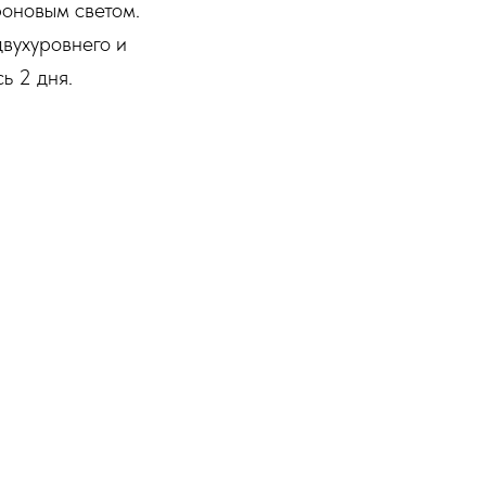
фоновым светом.
двухуровнего и
ь 2 дня.