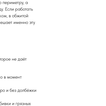
о периметру, а
у. Если работать
ком, в обжитой
решает именно эту
торое не даёт
о в момент
тро и без долбёжки
бивки и грязных