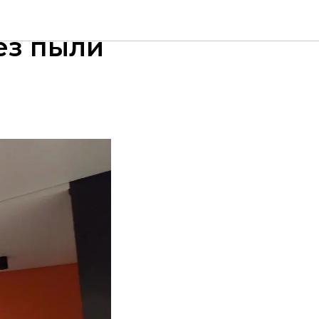
го
ез пыли