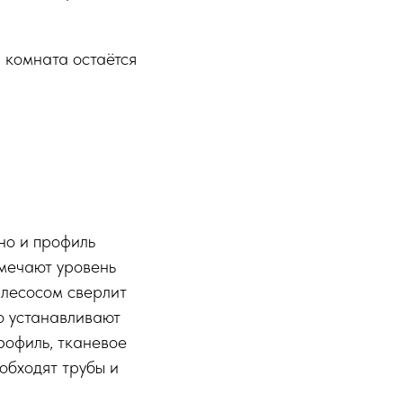
а комната остаётся
но и профиль
змечают уровень
ылесосом сверлит
го устанавливают
рофиль, тканевое
 обходят трубы и