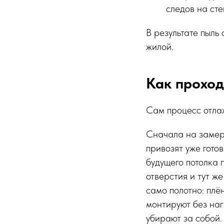
следов на сте
В результате пыль
жилой.
Как прохо
Сам процесс отлаж
Сначала на замере
привозят уже гото
будущего потолка 
отверстия и тут же
само полотно: плё
монтируют без нагр
убирают за собой. 