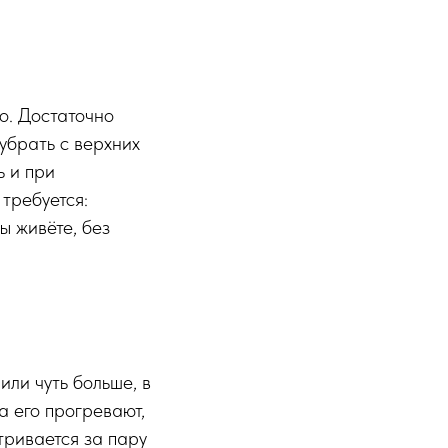
о. Достаточно
 убрать с верхних
ь и при
требуется:
вы живёте, без
или чуть больше, в
а его прогревают,
тривается за пару