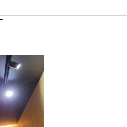
идеи
-