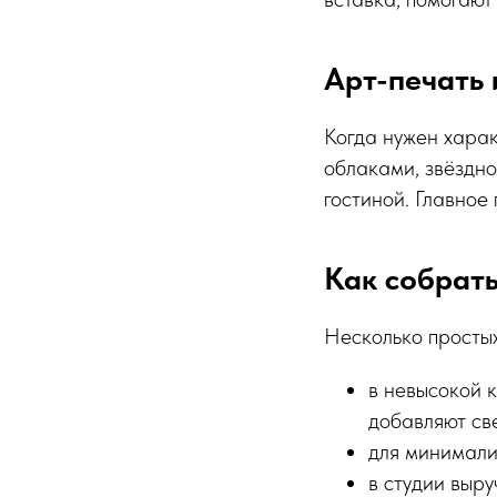
Арт-печать 
Когда нужен харак
облаками, звёздно
гостиной. Главное
Как собрать
Несколько просты
в невысокой к
добавляют све
для минимали
в студии выр