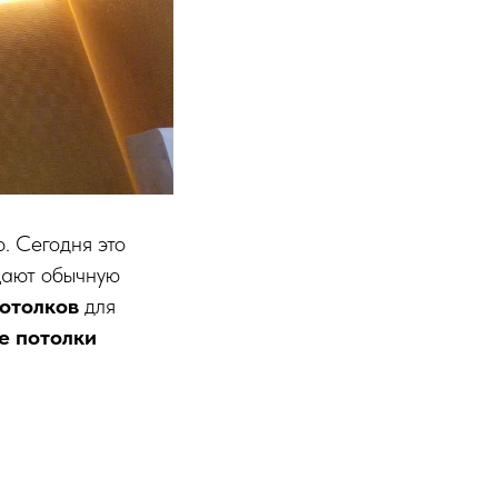
. Сегодня это
щают обычную
отолков
для
е потолки