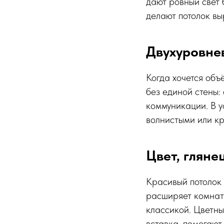
дают ровный свет 
делают потолок вы
Двухуровне
Когда хочется объё
без единой стены: 
коммуникации. В у
волнистыми или кр
Цвет, гляне
Красивый потолок 
расширяет комнату
классикой. Цветны
вставка, помогают