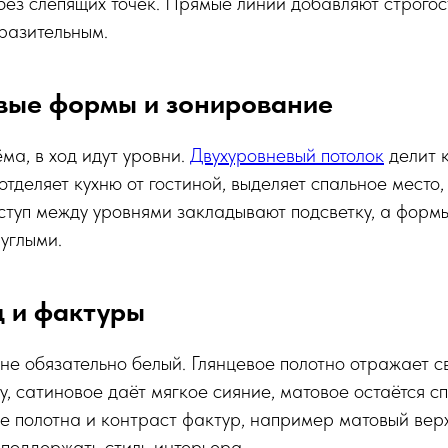
без слепящих точек. Прямые линии добавляют строгос
разительным.
вые формы и зонирование
ма, в ход идут уровни.
Двухуровневый потолок
делит 
отделяет кухню от гостиной, выделяет спальное место,
ступ между уровнями закладывают подсветку, а форм
углыми.
ц и фактуры
не обязательно белый. Глянцевое полотно отражает св
, сатиновое даёт мягкое сияние, матовое остаётся с
е полотна и контраст фактур, например матовый верх
 поддержать стиль интерьера.