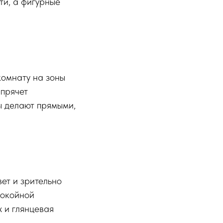
ти, а фигурные
комнату на зоны
 прячет
ы делают прямыми,
ет и зрительно
покойной
 и глянцевая