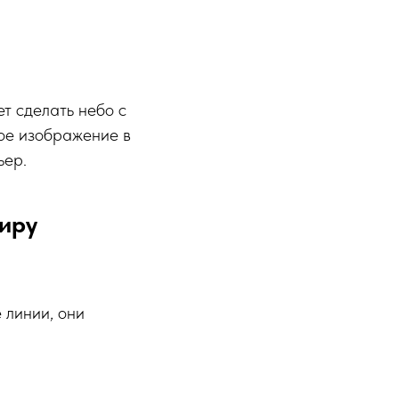
ет сделать небо с
ное изображение в
ьер.
иру
 линии, они